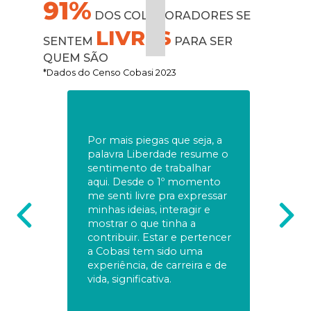
91%
DOS COLABORADORES SE
LIVRES
SENTEM
PARA SER
QUEM SÃO
*Dados do Censo Cobasi 2023
Por mais piegas que seja, a
palavra Liberdade resume o
sentimento de trabalhar
aqui. Desde o 1º momento
me senti livre pra expressar
minhas ideias, interagir e
mostrar o que tinha a
contribuir. Estar e pertencer
a Cobasi tem sido uma
experiência, de carreira e de
vida, significativa.