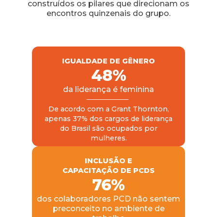
construídos os pilares que direcionam os
encontros quinzenais do grupo.
IGUALDADE DE GÊNERO
48%
da liderança é feminina
De acordo com a Grant Thornton,
apenas 37% dos cargos de liderança
do Brasil são ocupados por
mulheres.
INCLUSÃO E
CAPACITAÇÃO DE PCDS
76%
dos colaboradores PCD não sentem
preconceito no ambiente de