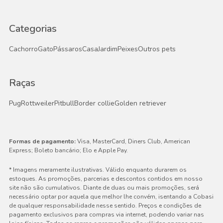
Categorias
Cachorro
Gato
Pássaros
Casa
Jardim
Peixes
Outros pets
Raças
Pug
Rottweiler
Pitbull
Border collie
Golden retriever
Formas de pagamento:
Visa, MasterCard, Diners Club, American
Express; Boleto bancário; Elo e Apple Pay.
* Imagens meramente ilustrativas. Válido enquanto durarem os
estoques. As promoções, parcerias e descontos contidos em nosso
site não são cumulativos. Diante de duas ou mais promoções, será
necessário optar por aquela que melhor lhe convém, isentando a Cobasi
de qualquer responsabilidade nesse sentido. Preços e condições de
pagamento exclusivos para compras via internet, podendo variar nas