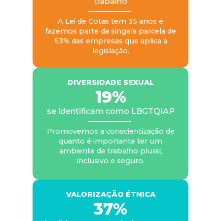
trabalho
A Lei de Cotas tem 35 anos e
fazemos parte da singela parcela de
53% das empresas que aplica a
legislação.
DIVERSIDADE SEXUAL
19%
se identificam como LBGTQIAP
Promovemos a conscientização de
quanto é importante ter um
ambiente de trabalho plural,
inclusivo e seguro.
VALORIZAÇÃO ÉTNICA
37%