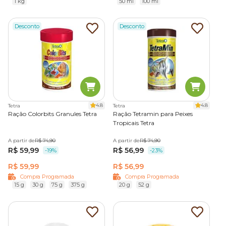
1 kg
50 ml
100 ml
Desconto
Desconto
4.8
4.8
Tetra
Tetra
Ração Colorbits Granules Tetra
Ração Tetramin para Peixes
Tropicais Tetra
A partir de
R$ 74,90
A partir de
R$ 74,90
R$ 59,99
R$ 56,99
-19%
-23%
R$ 59,99
R$ 56,99
Compra Programada
Compra Programada
15 g
30 g
75 g
375 g
20 g
52 g