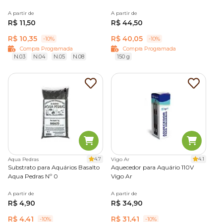
A partir de
A partir de
R$ 11,50
R$ 44,50
R$ 10,35
R$ 40,05
-10%
-10%
Compra Programada
Compra Programada
N.03
N.04
N.05
N.08
150 g
4.7
4.1
Aqua Pedras
Vigo Ar
Substrato para Aquários Basalto
Aquecedor para Aquário 110V
Aqua Pedras Nº 0
Vigo Ar
A partir de
A partir de
R$ 4,90
R$ 34,90
R$ 4,41
R$ 31,41
-10%
-10%