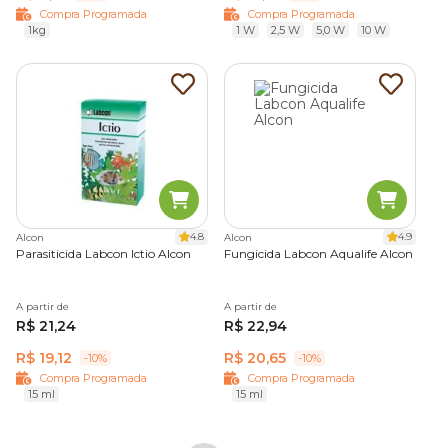
Compra Programada
Compra Programada
1kg
1 W
2,5 W
5,0 W
10 W
4.8
4.9
Alcon
Alcon
Parasiticida Labcon Ictio Alcon
Fungicida Labcon Aqualife Alcon
A partir de
A partir de
R$ 21,24
R$ 22,94
R$ 19,12
R$ 20,65
-10%
-10%
Compra Programada
Compra Programada
15 ml
15 ml