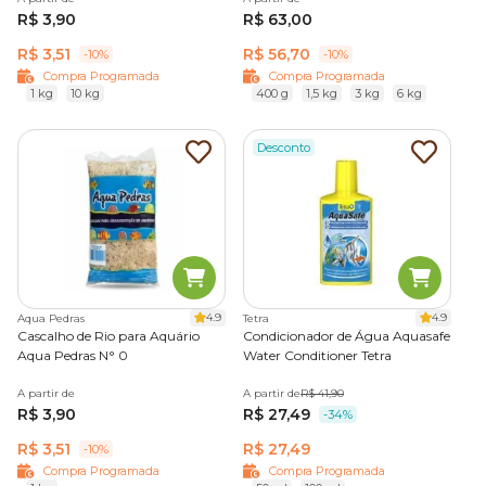
R$ 3,90
R$ 63,00
R$ 3,51
R$ 56,70
-10%
-10%
Compra Programada
Compra Programada
1 kg
10 kg
400 g
1,5 kg
3 kg
6 kg
Desconto
4.9
4.9
Aqua Pedras
Tetra
Cascalho de Rio para Aquário
Condicionador de Água Aquasafe
Aqua Pedras N° 0
Water Conditioner Tetra
A partir de
A partir de
R$ 41,90
R$ 3,90
R$ 27,49
-34%
R$ 3,51
R$ 27,49
-10%
Compra Programada
Compra Programada