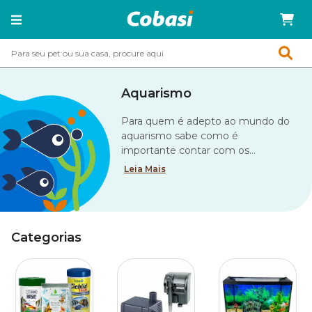
Aquarismo
Para quem é adepto ao mundo do
aquarismo sabe como é
importante contar com os
equipamentos certos para manter
Leia Mais
um aquário equilibrado e com
peixes saudáveis. Para isso, a Cobasi
é o lugar onde você vai encontrar
aquários, filtros, espécies de peixes,
Categorias
decoração e muito mais.