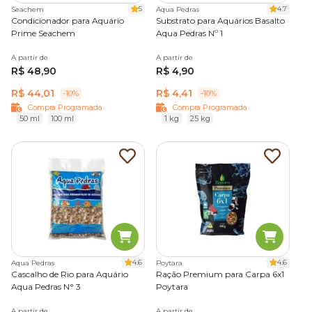
5
4.7
Seachem
Aqua Pedras
Condicionador para Aquário
Substrato para Aquários Basalto
Prime Seachem
Aqua Pedras Nº 1
A partir de
A partir de
R$ 48,90
R$ 4,90
R$ 44,01
R$ 4,41
-10%
-10%
Compra Programada
Compra Programada
50 ml
100 ml
1 kg
25 kg
4.6
4.6
Aqua Pedras
Poytara
Cascalho de Rio para Aquário
Ração Premium para Carpa 6x1
Aqua Pedras N° 3
Poytara
A partir de
A partir de