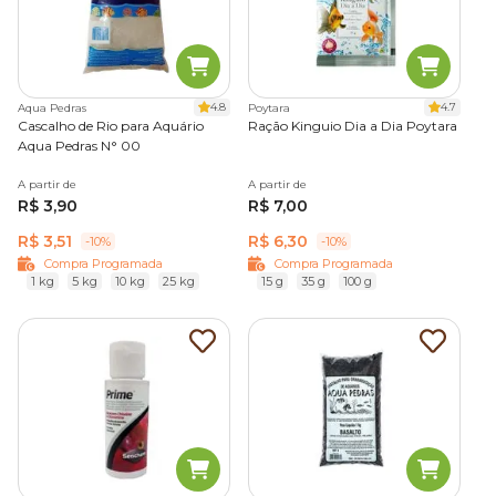
4.8
4.7
Aqua Pedras
Poytara
Cascalho de Rio para Aquário
Ração Kinguio Dia a Dia Poytara
Aqua Pedras N° 00
A partir de
A partir de
R$ 3,90
R$ 7,00
R$ 3,51
R$ 6,30
-10%
-10%
Compra Programada
Compra Programada
1 kg
5 kg
10 kg
25 kg
15 g
35 g
100 g