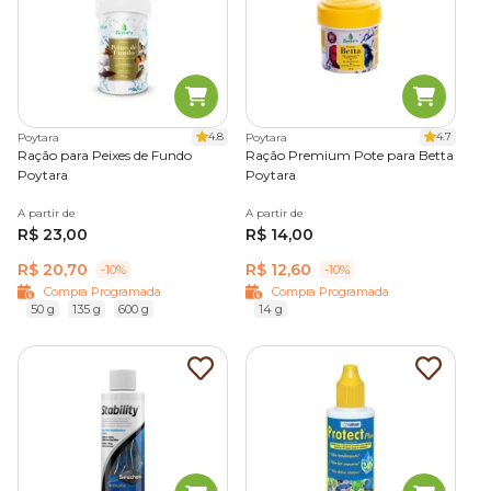
4.8
4.7
Poytara
Poytara
Ração para Peixes de Fundo
Ração Premium Pote para Betta
Poytara
Poytara
A partir de
A partir de
R$ 23,00
R$ 14,00
R$ 20,70
R$ 12,60
-10%
-10%
Compra Programada
Compra Programada
50 g
135 g
600 g
14 g