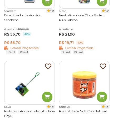
4.9
4.9
Seachem
Alcon
Estabilizador de Aquário
Neutralizador de Cloro Protect
Seachem
Plus Labcon
A partir de
R$ 64,90
A partir de
R$ 56,70
R$ 21,90
-12%
R$ 56,70
R$ 19,71
-10%
Compra Programada
Compra Programada
50 ml
100 ml
30 ml
100 ml
4.8
4.8
Boyu
Nutravit
Rede para Aquário Tela Extra Fina
Ração Básica Nutrafish Nutravit
Boyu