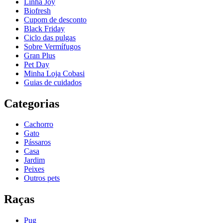
Linha Joy
Biofresh
Cupom de desconto
Black Friday
Ciclo das pulgas
Sobre Vermífugos
Gran Plus
Pet Day
Minha Loja Cobasi
Guias de cuidados
Categorias
Cachorro
Gato
Pássaros
Casa
Jardim
Peixes
Outros pets
Raças
Pug