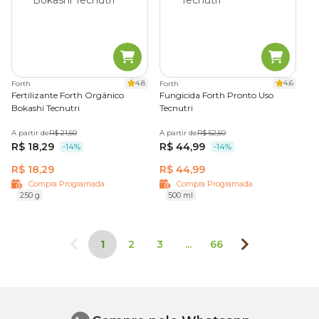
4.8
4.6
Forth
Forth
Fertilizante Forth Orgânico
Fungicida Forth Pronto Uso
Bokashi Tecnutri
Tecnutri
A partir de
R$ 21,50
A partir de
R$ 52,50
R$ 18,29
R$ 44,99
-14%
-14%
R$ 18,29
R$ 44,99
Compra Programada
Compra Programada
250 g
500 ml
1
2
3
...
66