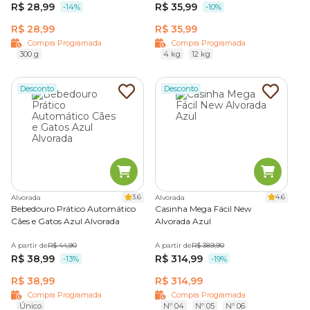
R$ 28,99
R$ 35,99
-14%
-10%
R$ 28,99
R$ 35,99
Compra Programada
Compra Programada
300 g
4 kg
12 kg
Desconto
Desconto
3.6
4.6
Alvorada
Alvorada
Bebedouro Prático Automático
Casinha Mega Fácil New
Cães e Gatos Azul Alvorada
Alvorada Azul
A partir de
R$ 44,90
A partir de
R$ 389,90
R$ 38,99
R$ 314,99
-13%
-19%
R$ 38,99
R$ 314,99
Compra Programada
Compra Programada
Único
Nº 04
Nº 05
Nº 06