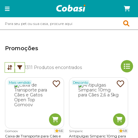
Promoções
1311
Produtos encontrados
Mais vendido
Desconto
4.6
4.8
Gomoov
Simparic
Caixa de Transporte para Cães e
Antipulgas Simparic 10mg para