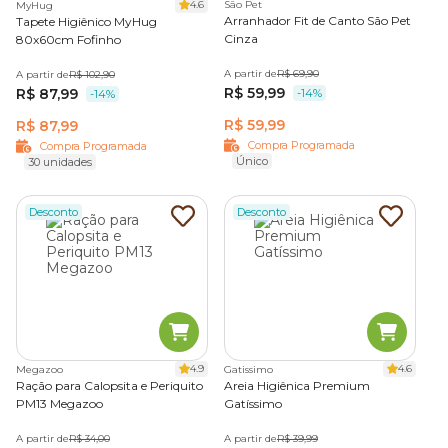
4.6
São Pet
MyHug
Arranhador Fit de Canto São Pet
Tapete Higiênico MyHug
Cinza
80x60cm Fofinho
A partir de
R$ 69,90
A partir de
R$ 102,90
R$ 59,99
R$ 87,99
-14%
-14%
R$ 59,99
R$ 87,99
Compra Programada
Compra Programada
Único
30 unidades
Desconto
Desconto
4.9
4.6
Megazoo
Gatissimo
Ração para Calopsita e Periquito
Areia Higiênica Premium
PM13 Megazoo
Gatíssimo
A partir de
R$ 34,00
A partir de
R$ 39,99