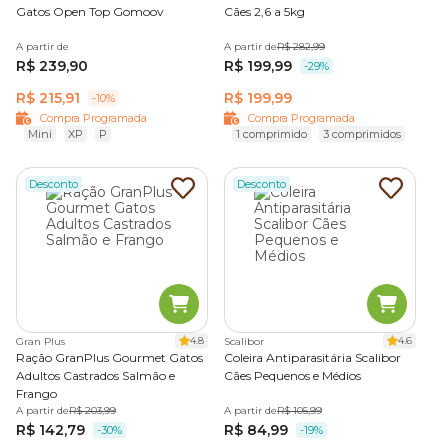
Gatos Open Top Gomoov
Cães 2,6 a 5kg
A partir de
A partir de
R$ 282,99
R$ 239,90
R$ 199,99
-29%
R$ 215,91
R$ 199,99
-10%
Compra Programada
Compra Programada
Mini
XP
P
1 comprimido
3 comprimidos
Desconto
Desconto
4.8
4.6
Gran Plus
Scalibor
Ração GranPlus Gourmet Gatos
Coleira Antiparasitária Scalibor
Adultos Castrados Salmão e
Cães Pequenos e Médios
Frango
A partir de
R$ 203,99
A partir de
R$ 105,99
R$ 142,79
R$ 84,99
-30%
-19%