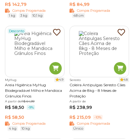
R$ 142,79
R$ 84,99
Compra Programada
Compra Programada
1 kg
3 kg
10,1 kg
48 cm
Desconto
4.9
4.8
MyHug
Seresto
Areia Higiênica MyHug
Coleira Antipulgas Seresto Cães
Biodegradável Milho e Mandioca
Acima de 8kg - 8 Meses de
Grânulos Finos
Proteção
A partir de
R$ 64,99
A partir de
R$ 58,50
R$ 238,99
-9%
R$ 58,50
R$ 215,09
-10%
Compra Programada
Compra Programada
4 kg
10 kg
Único