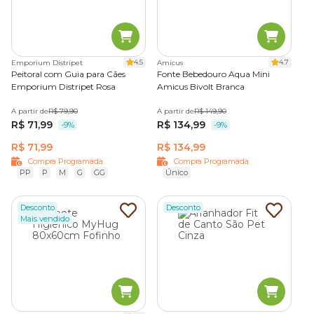
4.5
4.7
Emporium Distripet
Amicus
Peitoral com Guia para Cães
Fonte Bebedouro Aqua Mini
Emporium Distripet Rosa
Amicus Bivolt Branca
A partir de
R$ 79,90
A partir de
R$ 149,90
R$ 71,99
R$ 134,99
-9%
-9%
R$ 71,99
R$ 134,99
Compra Programada
Compra Programada
PP
P
M
G
GG
Único
Desconto
Desconto
Mais vendido