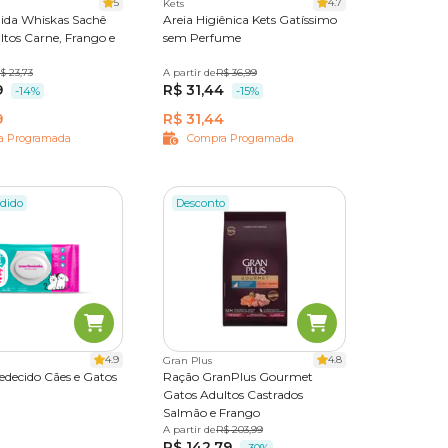
5
4.7
Kets
da Whiskas Sachê
Areia Higiênica Kets Gatíssimo
ltos Carne, Frango e
sem Perfume
ague 7
$ 23,73
A partir de
4 kg
12 kg
R$ 36,99
9
R$ 31,44
-14%
-15%
9
R$ 31,44
a Programada
Compra Programada
dido
Desconto
4.9
4.8
Gran Plus
decido Cães e Gatos
Ração GranPlus Gourmet
Gatos Adultos Castrados
Salmão e Frango
des
100 unidades
A partir de
1 kg
3 kg
R$ 203,99
10,1 kg
R$ 142,79
s 50 uni
-30%