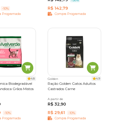
R$ 142,79
-10%
a Programada
Compra Programada
4.8
4.9
Golden
ênica Biodegradável
Ração Golden Gatos Adultos
andioca Grãos Mistos
Castrados Carne
0 kg
A partir de
1 kg
3 kg
10,1kg
9
R$ 32,90
9
R$ 29,61
-10%
-10%
a Programada
Compra Programada