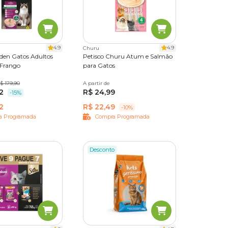
4.9
4.9
Churu
den Gatos Adultos
Petisco Churu Atum e Salmão
 Frango
para Gatos
g
$ 179,90
10,1 kg
A partir de
56 g
2
R$ 24,99
-15%
2
R$ 22,49
-10%
a Programada
Compra Programada
Desconto