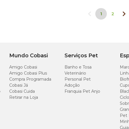
1
2
Mundo Cobasi
Serviços Pet
Esp
Amigo Cobasi
Banho e Tosa
Marc
Amigo Cobasi Plus
Veterinário
Linh
Compra Programada
Personal Pet
Biof
Cobasi Já
Adoção
Cup
o
Cobasi Cuida
Franquia Pet Anjo
Blac
Retirar na Loja
Cicl
Sobr
Gran
Pet
Minh
Guia