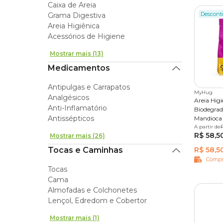
Caixa de Areia
Descont
Grama Digestiva
Areia Higiênica
Acessórios de Higiene
Mostrar mais (13)
Medicamentos
Antipulgas e Carrapatos
MyHug
Analgésicos
Areia Hig
Anti-Inflamatório
Biodegrad
Antissépticos
Mandioca 
A partir de
4 kg
R$ 58,5
Mostrar mais (26)
Tocas e Caminhas
R$ 58,5
Compr
Tocas
Cama
Almofadas e Colchonetes
Lençol, Edredom e Cobertor
Mostrar mais (1)