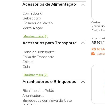
Acessórios de Alimentação
Comedouro
Bebedouro
Golden
Dosador de Ração
Ração Gol
Porta-Ração
Castrados
Mostrar mais (3)
A partir de
1 kg
3
R$ 161,
Acessórios para Transporte
R$ 161,
Bolsa de Transporte
Compr
Caixa de Transporte
Coleira
Guia
Mostrar mais (2)
Arranhadores e Brinquedos
Bichinhos de Pelúcia
Arranhadores
Brinquedos com Erva do Gato