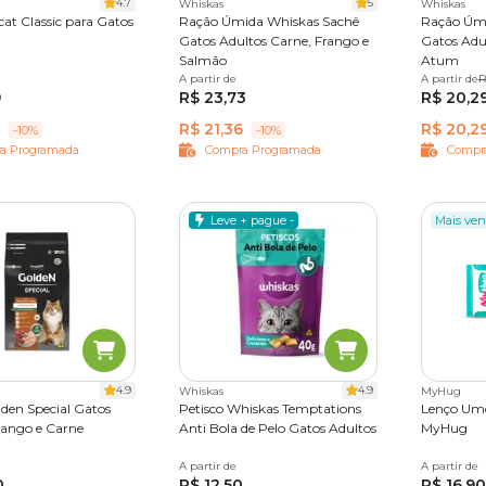
4.7
5
Whiskas
Whiskas
cat Classic para Gatos
Ração Úmida Whiskas Sachê
Ração Úmi
Gatos Adultos Carne, Frango e
Gatos Adu
Salmão
Atum
12 kg
20 kg
A partir de
Leve 9 Pague 7
A partir de
Leve 9 P
R
9
R$ 23,73
R$ 20,2
R$ 21,36
R$ 20,2
-10%
-10%
a Programada
Compra Programada
Compr
Leve + pague -
Mais ven
4.9
4.9
Whiskas
MyHug
den Special Gatos
Petisco Whiskas Temptations
Lenço Ume
rango e Carne
Anti Bola de Pelo Gatos Adultos
MyHug
0,1 kg
A partir de
40 g
80g
A partir de
50 unida
0
R$ 12,50
R$ 16,90
4 pacote