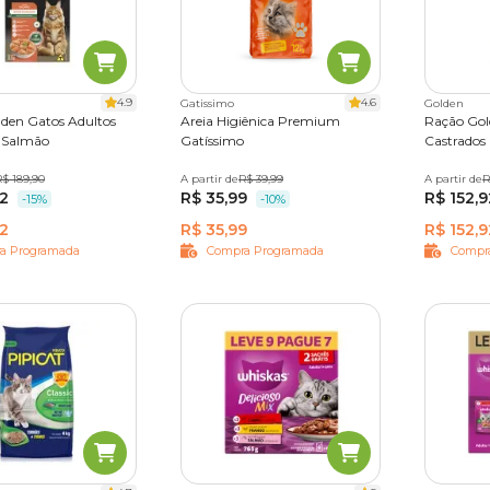
4.9
4.6
Gatissimo
Golden
den Gatos Adultos
Areia Higiênica Premium
Ração Gol
 Salmão
Gatíssimo
Castrados
 kg
R$ 189,90
10,1 kg
A partir de
4 kg
12 kg
R$ 39,99
A partir de
1kg
3k
R
42
R$ 35,99
R$ 152,9
-15%
-10%
42
R$ 35,99
R$ 152,9
a Programada
Compra Programada
Compr