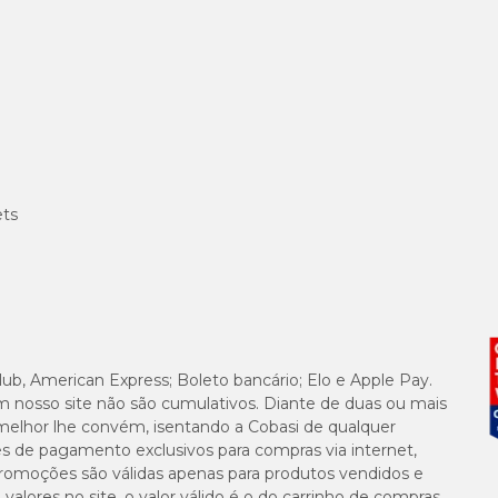
ets
lub, American Express; Boleto bancário; Elo e Apple Pay.
m nosso site não são cumulativos. Diante de duas ou mais
melhor lhe convém, isentando a Cobasi de qualquer
es de pagamento exclusivos para compras via internet,
e promoções são válidas apenas para produtos vendidos e
alores no site, o valor válido é o do carrinho de compras.