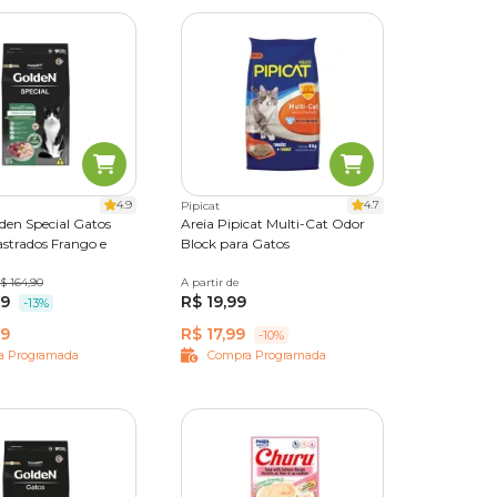
4.9
4.7
Pipicat
den Special Gatos
Areia Pipicat Multi-Cat Odor
strados Frango e
Block para Gatos
0,1 kg
$ 164,90
A partir de
4 kg
12 kg
99
R$ 19,99
-13%
99
R$ 17,99
-10%
a Programada
Compra Programada