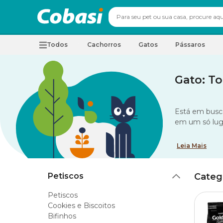
Todos
Cachorros
Gatos
Pássaros
Gato: T
Está em busc
em um só luga
Leia Mais
Petiscos
Categ
Petiscos
Cookies e Biscoitos
Bifinhos