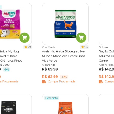
o
4.9
4.8
Viva Verde
Golden
iênica MyHug
Areia Higiênica Biodegradável
Ração Gol
ável Milho e
Milho e Mandioca Grãos Finos
Adultos Ca
Grânulos Finos
Viva Verde
Carne
10 kg
R$ 64,99
A partir de
4 kg
10 kg
A partir de
3 kg
1
R
0
R$ 69,99
R$ 142,
-9%
0
R$ 62,99
R$ 142,
-10%
a Programada
Compra Programada
Compr
Desconto