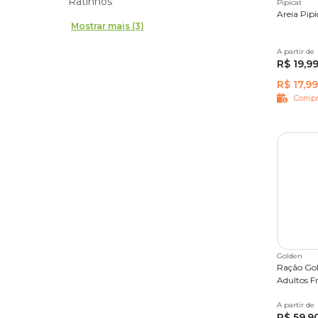
Ratinhos
Pipicat
Areia Pipi
Mostrar mais (3)
A partir de
4 kg
R$ 19,9
R$ 17,99
Compr
Golden
Ração Gol
Adultos F
A partir de
3 kg
1
R$ 59,9