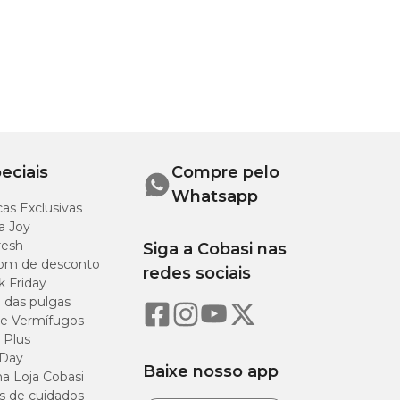
eciais
Compre pelo
Whatsapp
as Exclusivas
a Joy
resh
Siga a Cobasi nas
om de desconto
redes sociais
k Friday
o das pulgas
e Vermífugos
 Plus
 Day
Baixe nosso app
a Loja Cobasi
s de cuidados