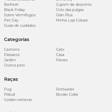
Em alguns casos, o profissional também poderá indicar
Biofresh
Cupom de desconto
uma dieta específica à base de rações para saúde oral, com
Black Friday
Ciclo das pulgas
grãos adaptados e nutrientes funcionais.
Sobre Vermífugos
Gran Plus
Pet Day
Minha Loja Cobasi
E atenção: se o seu cão ingerir pasta de dente humana,
Guias de cuidados
fique atento a qualquer alteração de comportamento ou
mal-estar e procure o veterinário imediatamente.
Categorias
Cachorro
Gato
Pássaros
Casa
Jardim
Peixes
Outros pets
Raças
Pug
Rottweiler
Pitbull
Border Collie
Golden retriever