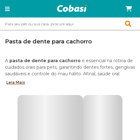
Pasta de dente para cachorro
A
pasta de dente para cachorro
é essencial na rotina de
cuidados orais para pets, garantindo dentes fortes, gengivas
saudáveis e controle do mau hálito. Afinal, saúde oral
influencia diretamente o bem-estar geral do animal e
Leia Mais
previne doenças periodontais.
Disponível em diferentes sabores, o creme dental para cães
é totalmente seguro e deve ser usado diariamente durante
a escovação dos dentes. Assim, é possível reduzir o tártaro
e prevenir doenças periodontais graves.
E para garantir uma limpeza completa, na Cobasi, você
encontra uma seleção variada de produtos de higiene bucal
para cachorro. Confira as principais categorias!