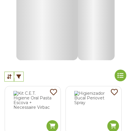
Pasta de dente de cachorro
A pasta de dente veterinária, ou
creme dental canino
,
possui uma fórmula exclusiva para cães, adaptada às
necessidades bucais do pet. Por isso, não contém
ingredientes comuns em produtos humanos, como flúor e
xilitol, substâncias tóxicas para animais.
Além de seguras, as versões próprias para cães vêm em
sabores atrativos, como frango, carne ou tutti-frutti, além
do clássico menta. Isso aumenta a aceitação dos cachorros
e torna a higiene bucal mais fácil, divertida e saborosa!
Gel dental para cães
O gel dental para cachorro funciona como alternativa à
pasta de dente tradicional e ajuda no controle do mau
hálito e na prevenção de doenças periodontais.