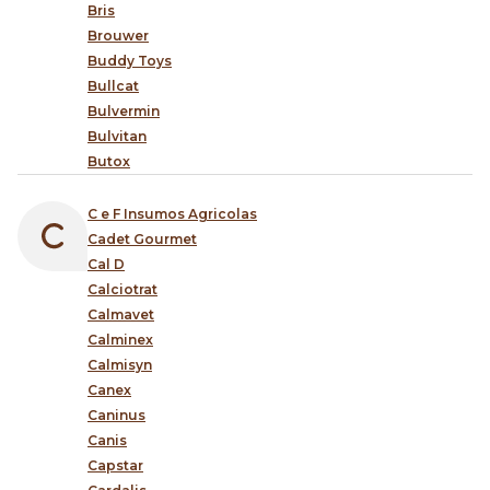
Bris
Brouwer
Buddy Toys
Bullcat
Bulvermin
Bulvitan
Butox
C e F Insumos Agricolas
Cadet Gourmet
Cal D
Calciotrat
Calmavet
Calminex
Calmisyn
Canex
Caninus
Canis
Capstar