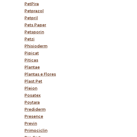
PetPira
Petprazol
Petpril
Pets Paper
Petsporin
Petzi
Phisioderm
Pipicat
Piticas
Plantae
Plantas e Flores
Plast Pet
Pleion
Posatex
Poytara
Prediderm
Presence
Previn
Primociclin