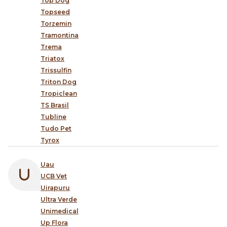
Top Dog
Topseed
Torzemin
Tramontina
Trema
Triatox
Trissulfin
Triton Dog
Tropiclean
TS Brasil
Tubline
Tudo Pet
Tyrox
Uau
UCB Vet
Uirapuru
Ultra Verde
Unimedical
Up Flora