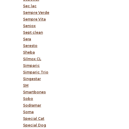
Sec lac
Sempre Verde
Sempre Vita
Seniox
Sept clean
Sera
Seresto
Sheba
Silmox CL
Simparic
Simparic Trio
Singestar
SM
Smartbones
Sobo
Sodramar
Soma
Special Cat
Special Dog