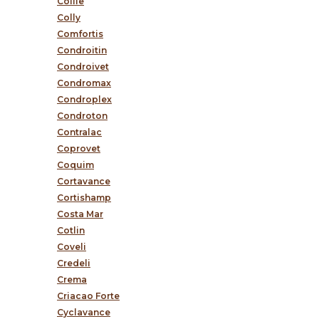
Collie
Colly
Comfortis
Condroitin
Condroivet
Condromax
Condroplex
Condroton
Contralac
Coprovet
Coquim
Cortavance
Cortishamp
Costa Mar
Cotlin
Coveli
Credeli
Crema
Criacao Forte
Cyclavance