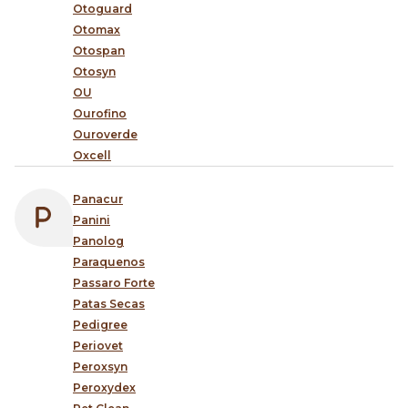
Otoguard
Otomax
Otospan
Otosyn
OU
Ourofino
Ouroverde
Oxcell
Panacur
Panini
Panolog
Paraquenos
Passaro Forte
Patas Secas
Pedigree
Periovet
Peroxsyn
Peroxydex