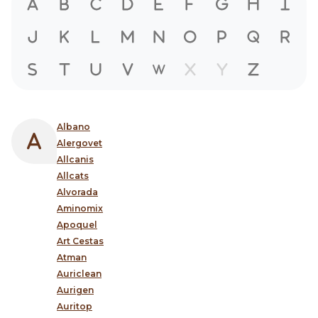
Albano
Alergovet
Allcanis
Allcats
Alvorada
Aminomix
Apoquel
Art Cestas
Atman
Auriclean
Aurigen
Auritop