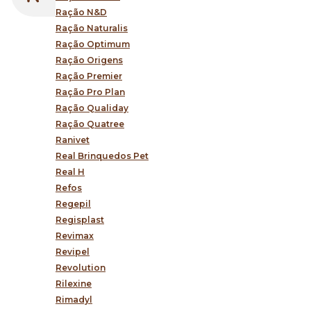
Ração N&D
Ração Naturalis
Ração Optimum
Ração Origens
Ração Premier
Ração Pro Plan
Ração Qualiday
Ração Quatree
Ranivet
Real Brinquedos Pet
Real H
Refos
Regepil
Regisplast
Revimax
Revipel
Revolution
Rilexine
Rimadyl