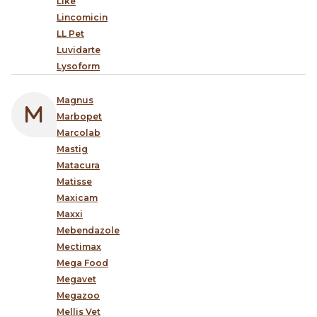
Like
Lincomicin
LL Pet
Luvidarte
Lysoform
Magnus
Marbopet
Marcolab
Mastig
Matacura
Matisse
Maxicam
Maxxi
Mebendazole
Mectimax
Mega Food
Megavet
Megazoo
Mellis Vet