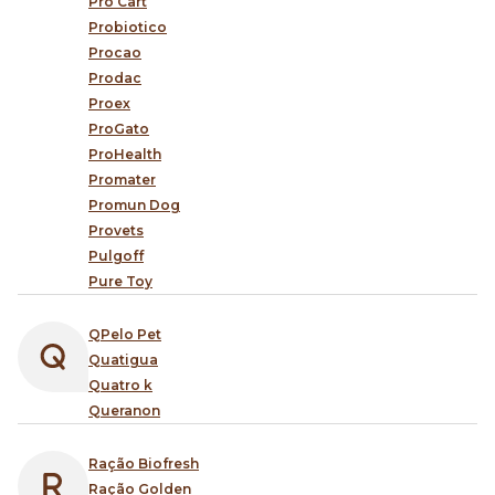
Pro Cart
Probiotico
Procao
Prodac
Proex
ProGato
ProHealth
Promater
Promun Dog
Provets
Pulgoff
Pure Toy
QPelo Pet
Quatigua
Quatro k
Queranon
Ração Biofresh
Ração Golden