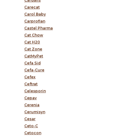
Cardalis
Carecat
Carol Baby
Carproflan
Castel Pharma
Cat Chow
Cat H20
Cat Zone
CatMyPet
Cefa Sid
Cefa-Cure
Cefex
Ceftrat
Celesporin
Cepav
Cerenia
Cerumisyn
Cesar
Ceto-C
Cetocon