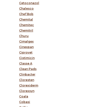
Cetoconazol
Chalesco
Chef Bob
Chemital
Chemitec
Chemitril
Churu
Cimalgex
Cinexpan
Ciprovet
Cistimicin
Classe A
Clean Pads
Clinbacter
Cloresten
Clorexiderm
Clorexsyn
Coala
Cobasi