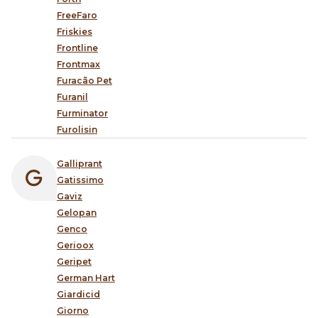
FreeFaro
Friskies
Frontline
Frontmax
Furacão Pet
Furanil
Furminator
Furolisin
Galliprant
Gatissimo
Gaviz
Gelopan
Genco
Gerioox
Geripet
German Hart
Giardicid
Giorno