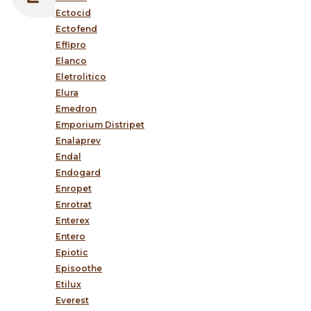
Ectocid
Ectofend
Effipro
Elanco
Eletrolitico
Elura
Emedron
Emporium Distripet
Enalaprev
Endal
Endogard
Enropet
Enrotrat
Enterex
Entero
Epiotic
Episoothe
Etilux
Everest