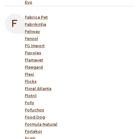
Evo
Fabrica Pet
Fabrikinha
Feliway
Fenzol
FG Import
Fiprolex
Flamavet
Fleegard
Flexi
Flicks
Floral Atlanta
Flotril
Fofo
Fofuchos
Food Dog
Formula Natural
Fortekor
Forth