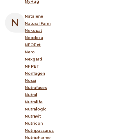
MyHug
Natalene
Natural Farm
Nekocat
Neodexa
NEOPet
Nero
Nexgard
NF PET
Norflagen
Noxxi
Nutrafases
Nutral
Nutralife
Nutralogic
Nutravit
Nutricon
Nutripassaros
Nutripharme