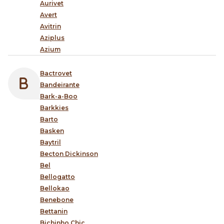
Aurivet
Avert
Avitrin
Aziplus
Azium
Bactrovet
Bandeirante
Bark-a-Boo
Barkkies
Barto
Basken
Baytril
Becton Dickinson
Bel
Bellogatto
Bellokao
Benebone
Bettanin
Bichinho Chic