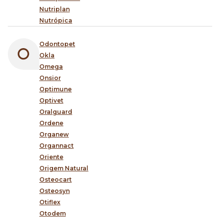
Nutriplan
Nutrópica
Odontopet
Okla
Omega
Onsior
Optimune
Optivet
Oralguard
Ordene
Organew
Organnact
Oriente
Origem Natural
Osteocart
Osteosyn
Otiflex
Otodem