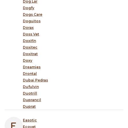
Dog Lar
Dogfy
Dogs Care
Doguitos
Dorax
Doss Vet
Doxifin
Doxitec
Doxitrat
Doxy
Dreamies
Drontal
Dubai Pedras
Dufulvin
Duotrill
Duprancil
Duprat
Easotic
Ecovet