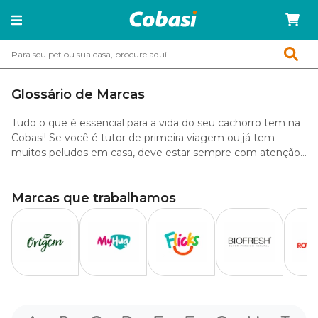
Glossário de Marcas
Tudo o que é essencial para a vida do seu cachorro tem na
Cobasi! Se você é tutor de primeira viagem ou já tem
muitos peludos em casa, deve estar sempre com atenção
redobrada às necessidades e cuidados básicos. Afinal, o
importante é é nossos amigos estarem felizes e saudáveis,
Marcas que trabalhamos
não é mesmo?