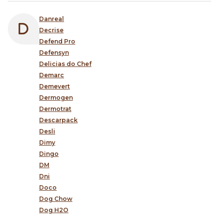
Danreal
Decrise
Defend Pro
Defensyn
Delicias do Chef
Demarc
Demevert
Dermogen
Dermotrat
Descarpack
Desli
Dimy
Dingo
DM
Dni
Doco
Dog Chow
Dog H2O