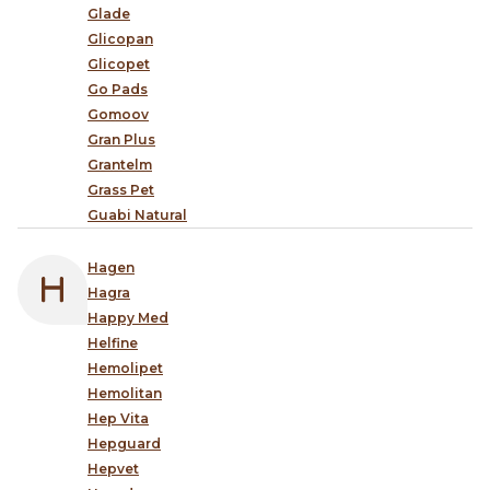
Glade
Glicopan
Glicopet
Go Pads
Gomoov
Gran Plus
Grantelm
Grass Pet
Guabi Natural
Hagen
Hagra
Happy Med
Helfine
Hemolipet
Hemolitan
Hep Vita
Hepguard
Hepvet